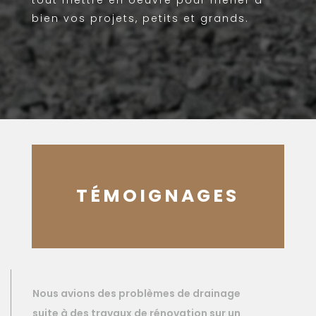
tout mettre en oeuvre pour mener à
bien vos projets, petits et grands.
TÉMOIGNAGES
Nous avions des problèmes de drainage
suite à des travaux de rénovation sur un